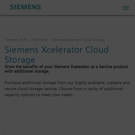
PLM Store
Siemens PLM
PLM Store
Siemens Xcelerator Cloud Storage
Siemens Xcelerator Cloud
Industrial IoT Store
Storage
Grow the benefits of your Siemens Xcelerator as a Service product
Industrial Edge Marketplace
with additional storage.
Purchase additional storage from our highly available, scalable and
secure cloud storage service. Choose from a varity of additional
Industrial Software Store
capacity options to meet your needs.
我的帐户
我的购物车: 0 项