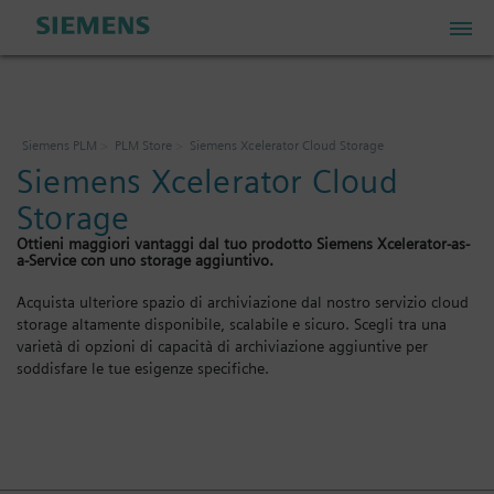
PLM Store
Siemens PLM
PLM Store
Siemens Xcelerator Cloud Storage
Siemens Xcelerator Cloud
Industrial IoT Store
Storage
Ottieni maggiori vantaggi dal tuo prodotto Siemens Xcelerator-as-
Industrial Edge Marketplace
a-Service con uno storage aggiuntivo.
Acquista ulteriore spazio di archiviazione dal nostro servizio cloud
storage altamente disponibile, scalabile e sicuro. Scegli tra una
Industrial Software Store
varietà di opzioni di capacità di archiviazione aggiuntive per
soddisfare le tue esigenze specifiche.
Account personale
Il mio carrello: 0 articoli