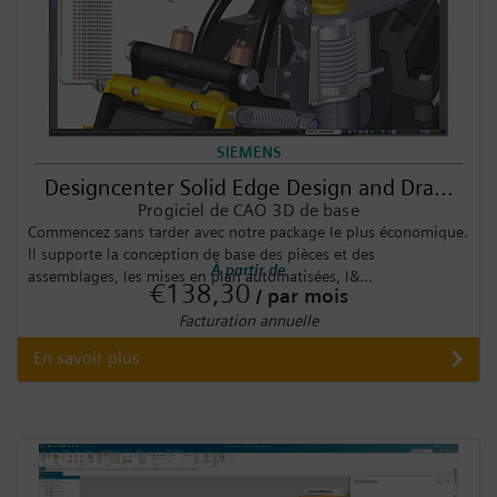
SIEMENS
Designcenter Solid Edge Design and Dra...
Progiciel de CAO 3D de base
Commencez sans tarder avec notre package le plus économique.
Il supporte la conception de base des pièces et des
À partir de
assemblages, les mises en plan automatisées, l&...
€138,30
/ par mois
Facturation annuelle
En savoir plus