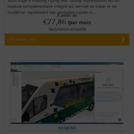
Solid Edge X Routing Piping and Tubing (XpresRoute) est un
module complémentaire intégré qui permet de tracer et de
modéliser rapidement des conduites rigides o...
À partir de
€77,86
/par mois
Facturation annuelle
En savoir plus
SIEMENS