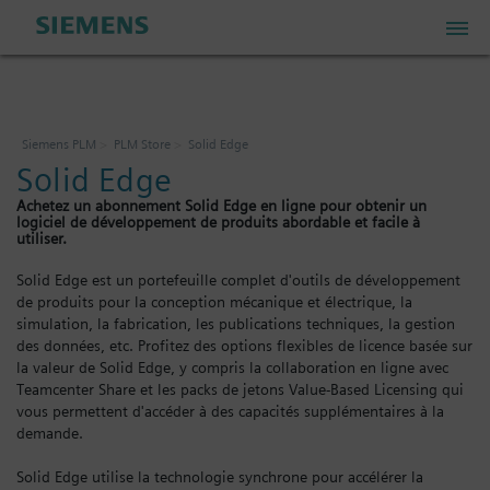
PLM Store
Siemens PLM
PLM Store
Solid Edge
Solid Edge
Industrial IoT Store
Achetez un abonnement Solid Edge en ligne pour obtenir un
logiciel de développement de produits abordable et facile à
utiliser.
Industrial Edge Marketplace
Solid Edge est un portefeuille complet d'outils de développement
de produits pour la conception mécanique et électrique, la
simulation, la fabrication, les publications techniques, la gestion
Industrial Software Store
des données, etc. Profitez des options flexibles de licence basée sur
la valeur de Solid Edge, y compris la collaboration en ligne avec
Teamcenter Share et les packs de jetons Value-Based Licensing qui
Mon compte
vous permettent d'accéder à des capacités supplémentaires à la
demande.
Mon panier: 0 articles
Solid Edge utilise la technologie synchrone pour accélérer la