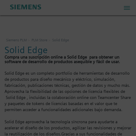
PLM Store
Siemens PLM
PLM Store
Solid Edge
Solid Edge
Industrial IoT Store
Compra una suscripción online a Solid Edge para obtener un
software de desarrollo de productos asequible y fácil de usar.
Industrial Edge Marketplace
Solid Edge es un completo portfolio de herramientas de desarrollo
de productos para diseño mecánico y eléctrico, simulación,
fabricación, publicaciones técnicas, gestión de datos y mucho más.
Industrial Software Store
Aprovecha la flexibilidad de las opciones de licencia flexibles de
Solid Edge , incluidas la colaboración online con Teamcenter Share
y paquetes de tokens de licencias basadas en el valor que te
permiten acceder a funcionalidades adicionales bajo demanda.
Mi cuenta
Solid Edge aprovecha la tecnología síncrona para ayudarte a
Mi carrito: 0 artículos
acelerar el diseño de los productos, agilizar las revisiones y mejorar
la reutilización de los diseños.Gracias a sus funcionalidades de