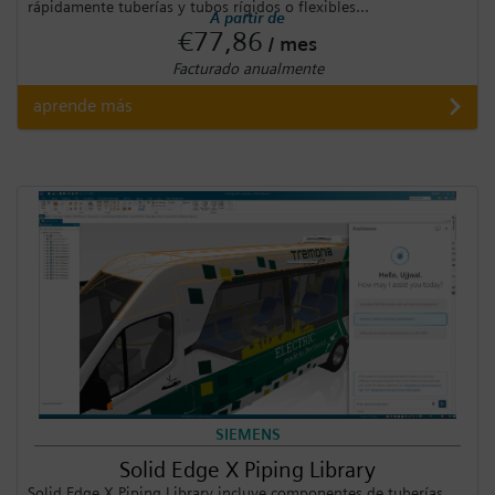
rápidamente tuberías y tubos rígidos o flexibles...
A partir de
€77,86
/ mes
Facturado anualmente
aprende más
SIEMENS
Solid Edge X Piping Library
Solid Edge X Piping Library incluye componentes de tuberías