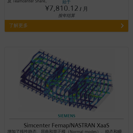
及 Teamcenter Share。
始于
¥7,810.12
/ 月
按年结算
了解更多
SIEMENS
Simcenter Femap/NASTRAN XaaS
增加了线性静态、屈曲和简正模（Normal modes）、稳态和瞬