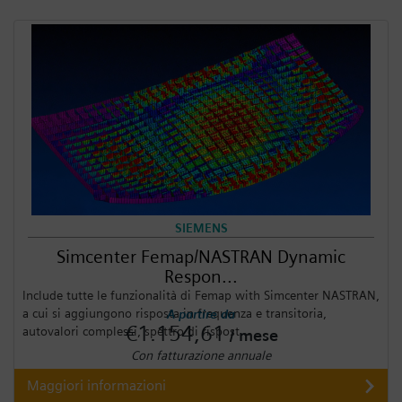
SIEMENS
Simcenter Femap/NASTRAN Dynamic
Respon...
Include tutte le funzionalità di Femap with Simcenter NASTRAN,
a cui si aggiungono risposta in frequenza e transitoria,
A partire da
€1.154,61
autovalori complessi, spettro di rispost...
/ mese
Con fatturazione annuale
Maggiori informazioni