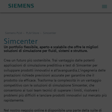
PLM Store
Siemens PLM
PLM Store
Simcenter
Simcenter
Industrial IoT Store
Un portfolio flessibile, aperto e scalabile che offre le migliori
soluzioni di simulazione per fluidi, sistemi e strutture.
Industrial Edge Marketplace
Crea un futuro più sostenibile. Trai vantaggio dalle potenti
applicazioni di simulazione predittiva e test di Simcenter per
sviluppare prodotti innovativi e all’avanguardia.L'ingegneria delle
Industrial Software Store
prestazioni richiede previsioni accurate per garantire che il
prodotto sia efficace. Trasforma la complessità in un vantaggio
competitivo con le soluzioni di simulazione Simcenter, che
consentono ai tuoi team tecnici di superare i limiti, risolvere i
Account personale
problemi più difficili e lanciare prodotti innovativi sul mercato più
rapidamente.
Il mio carrello: 0 articoli
Nel nostro negozio online è disponibile una parte della suite di