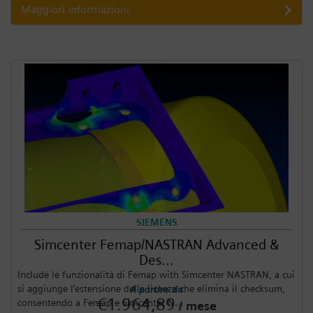
Maggiori informazioni
SIEMENS
Simcenter Femap/NASTRAN Advanced &
Des...
Include le funzionalità di Femap with Simcenter NASTRAN, a cui
si aggiunge l’estensione della licenza che elimina il checksum,
A partire da
€1.964,89
consentendo a Femap e Simcenter N...
/ mese