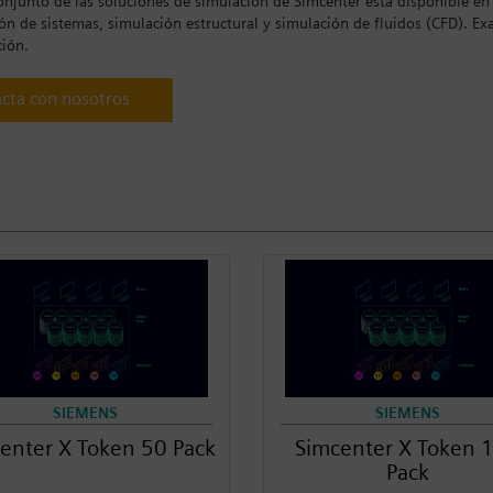
njunto de las soluciones de simulación de Simcenter está disponible en 
ón de sistemas, simulación estructural y simulación de fluidos (CFD). E
ión.
cta con nosotros
SIEMENS
SIEMENS
enter X Token 50 Pack
Simcenter X Token 
Pack