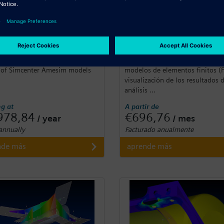
mcenter Amesim FMI
Simcenter Femap X
ter X Systems Addon FMI
Importación, creación e idealiza
 enables the generation and
geometría, mallado y configura
 of Simcenter Amesim models
modelos de elementos finitos (F
visualización de los resultados d
análisis ...
ng at
A partir de
978,84
€696,76
/ year
/ mes
 annually
Facturado anualmente
nde más
aprende más