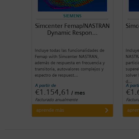
SIEMENS
Simcenter Femap/NASTRAN
Simc
Dynamic Respon...
Incluye todas las funcionalidades de
Incluy
Femap with Simcenter NASTRAN,
NASTRA
además de respuesta en frecuencia y
partic
transitoria, autovalores complejos y
supere
espectro de respuest...
solver
d...
A partir de
A part
€1.154,61
€1.
/ mes
Facturado anualmente
Factur
aprende más
apre