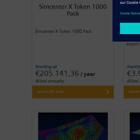
Simcenter X Token 1000
Si
Pack
Simcenter X Token 1000 Pack
Simcen
Export
export
Starting at
Starti
€205.141,36
€3.
/ year
Billed annually
Billed
aprende más
apre