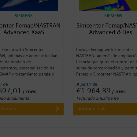
SIEMENS
SIEMENS
enter Femap/NASTRAN
Simcenter Femap/NA
Advanced XaaS
Advanced & Des..
e Femap with Simcenter
Incluye Femap with Simcenter
N, además de aeroelasticidad,
NASTRAN, además de ampliació
ión de modelo de
licencia que quita el control de 
lementos, personalización del
suma de comprobación y permit
 DMAP y tratamiento paralelo
Femap y Simcenter NASTRAN op
ir de
A partir de
697,01
€1.964,89
/ mes
/ mes
ado anualmente
Facturado anualmente
nde más
aprende más