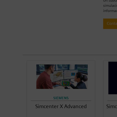
Un subco
simulaci
informac
Conta
SIEMENS
Simcenter X Advanced
Simc