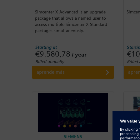
Simcenter X Advanced is an upgrade
Simcen
package that allows a named user to
access multiple Simcenter X Standard
packages simultaneously.
Starting at
Starti
€9.580,78
€10
/ year
Billed annually
Billed
aprende más
apre
SIEMENS