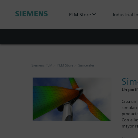
PLM Store
Industrial I
Siemens PLM
PLM Store
Simcenter
Sim
Un portf
Crea un 
simulaci
producto
Con ella
mayor ra