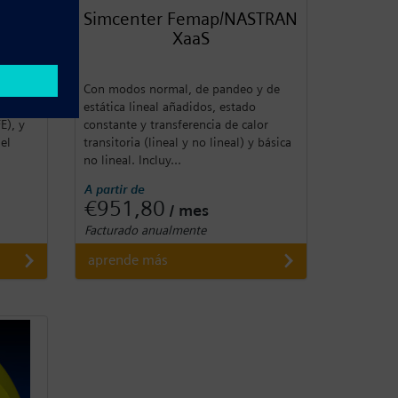
aaS
Simcenter Femap/NASTRAN
XaaS
ción de
Con modos normal, de pandeo y de
ción de
estática lineal añadidos, estado
E), y
constante y transferencia de calor
el
transitoria (lineal y no lineal) y básica
no lineal. Incluy...
A partir de
€951,80
/ mes
Facturado anualmente
aprende más