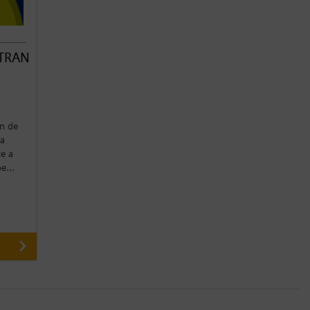
STRAN
.
n de
la
e a
e...