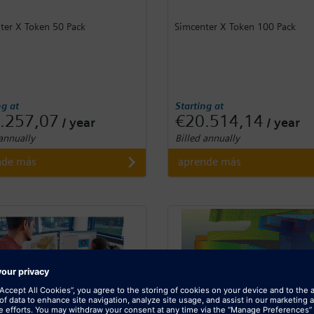
ter X Token 50 Pack
Simcenter X Token 100 Pack
ng at
Starting at
.257,07
€20.514,14
/ year
/ year
 annually
Billed annually
nde más
aprende más
SIEMENS
SIEMENS