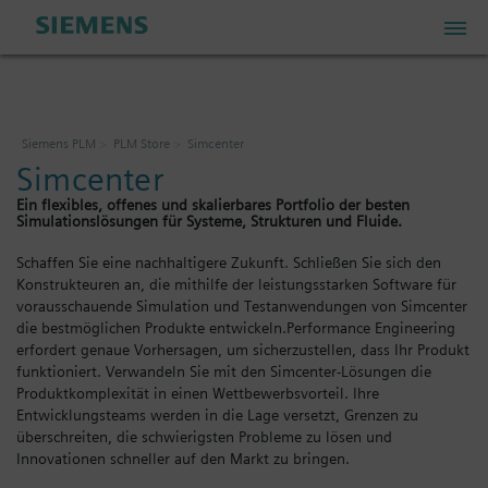
PLM Store
Siemens PLM
PLM Store
Simcenter
Simcenter
Industrial IoT Store
Ein flexibles, offenes und skalierbares Portfolio der besten
Simulationslösungen für Systeme, Strukturen und Fluide.
Industrial Edge Marketplace
Schaffen Sie eine nachhaltigere Zukunft. Schließen Sie sich den
Konstrukteuren an, die mithilfe der leistungsstarken Software für
vorausschauende Simulation und Testanwendungen von Simcenter
Industrial Software Store
die bestmöglichen Produkte entwickeln.Performance Engineering
erfordert genaue Vorhersagen, um sicherzustellen, dass Ihr Produkt
funktioniert. Verwandeln Sie mit den Simcenter-Lösungen die
Produktkomplexität in einen Wettbewerbsvorteil. Ihre
Mein Konto
Entwicklungsteams werden in die Lage versetzt, Grenzen zu
überschreiten, die schwierigsten Probleme zu lösen und
Mein Warenkorb: 0 Artikel
Innovationen schneller auf den Markt zu bringen.