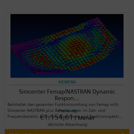
SIEMENS
Simcenter Femap/NASTRAN Dynamic
Respon...
Beinhaltet den gesamten Funktionsumfang von Femap with
Simcenter NASTRAN plus Berechnungen im Zeit- und
Preise ab
€1.154,61
Frequenzbereich, komplexe Eigenwerte und Reaktionsspektr...
/ Monat
Jährliche Abrechnung