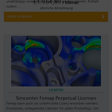
€1.964,89
unabhängig voneinander betrieben werden können. Enthält
/ Monat
zudem ...
Jährliche Abrechnung
Mehr erfahren
SIEMENS
Simcenter Femap Perpetual Licenses
Femap kann auch als unbefristete Lizenz erworben werden:
Einzelplatz, unbegrenzte Lizenzen für jeden Produkttyp. Um