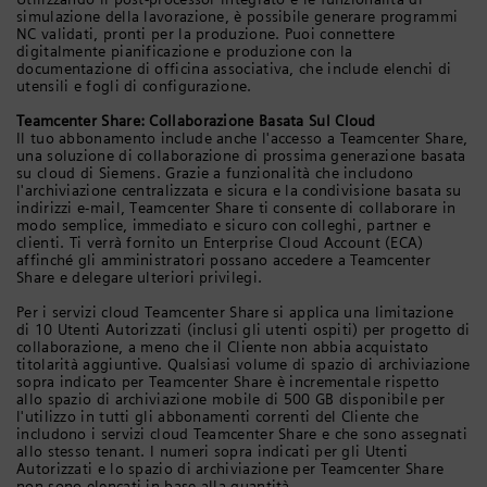
simulazione della lavorazione, è possibile generare programmi
NC validati, pronti per la produzione. Puoi connettere
digitalmente pianificazione e produzione con la
documentazione di officina associativa, che include elenchi di
utensili e fogli di configurazione.
Teamcenter Share: Collaborazione Basata Sul Cloud
Il tuo abbonamento include anche l'accesso a Teamcenter Share,
una soluzione di collaborazione di prossima generazione basata
su cloud di Siemens. Grazie a funzionalità che includono
l'archiviazione centralizzata e sicura e la condivisione basata su
indirizzi e-mail, Teamcenter Share ti consente di collaborare in
modo semplice, immediato e sicuro con colleghi, partner e
clienti. Ti verrà fornito un Enterprise Cloud Account (ECA)
affinché gli amministratori possano accedere a Teamcenter
Share e delegare ulteriori privilegi.
Per i servizi cloud Teamcenter Share si applica una limitazione
di 10 Utenti Autorizzati (inclusi gli utenti ospiti) per progetto di
collaborazione, a meno che il Cliente non abbia acquistato
titolarità aggiuntive. Qualsiasi volume di spazio di archiviazione
sopra indicato per Teamcenter Share è incrementale rispetto
allo spazio di archiviazione mobile di 500 GB disponibile per
l'utilizzo in tutti gli abbonamenti correnti del Cliente che
includono i servizi cloud Teamcenter Share e che sono assegnati
allo stesso tenant. I numeri sopra indicati per gli Utenti
Autorizzati e lo spazio di archiviazione per Teamcenter Share
non sono elencati in base alla quantità.