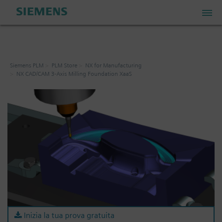
PLM Store
Siemens PLM
PLM Store
NX for Manufacturing
NX CAD/CAM 3-Axis Milling Foundation XaaS
Industrial IoT Store
Industrial Edge Marketplace
Industrial Software Store
Account personale
Il mio carrello: 0 articoli
Inizia la tua prova gratuita