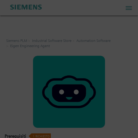
PLM Store
Siemens PLM
Industrial Software Store
Automation Software
Eigen Engineering Agent
Industrial IoT Store
Industrial Edge Marketplace
Industrial Software Store
Account personale
Il mio carrello: 0 articoli
Prerequisiti
1
RICHIESTO