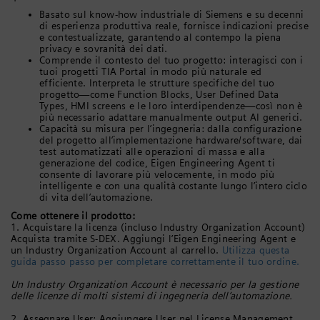
Basato sul know-how industriale di Siemens e su decenni
di esperienza produttiva reale, fornisce indicazioni precise
e contestualizzate, garantendo al contempo la piena
privacy e sovranità dei dati.
Comprende il contesto del tuo progetto: interagisci con i
tuoi progetti TIA Portal in modo più naturale ed
efficiente. Interpreta le strutture specifiche del tuo
progetto—come Function Blocks, User Defined Data
Types, HMI screens e le loro interdipendenze—così non è
più necessario adattare manualmente output AI generici.
Capacità su misura per l’ingegneria: dalla configurazione
del progetto all’implementazione hardware/software, dai
test automatizzati alle operazioni di massa e alla
generazione del codice, Eigen Engineering Agent ti
consente di lavorare più velocemente, in modo più
intelligente e con una qualità costante lungo l’intero ciclo
di vita dell’automazione.
Come ottenere il prodotto:
1. Acquistare la licenza (incluso Industry Organization Account)
Acquista tramite S-DEX. Aggiungi l’Eigen Engineering Agent e
un Industry Organization Account al carrello.
Utilizza questa
guida passo passo per completare correttamente il tuo ordine.
Un Industry Organization Account è necessario per la gestione
delle licenze di molti sistemi di ingegneria dell’automazione.
2. Assegnare User: Aggiungere User nel License Management