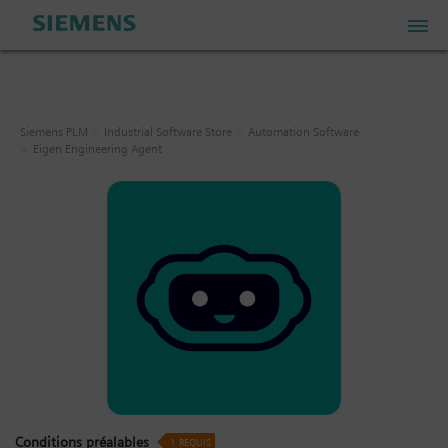
PLM Store
Siemens PLM
Industrial Software Store
Automation Software
Eigen Engineering Agent
Industrial IoT Store
Industrial Edge Marketplace
Industrial Software Store
Mon compte
Mon panier: 0 articles
Conditions préalables
1
REQUIS