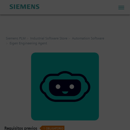
PLM Store
Siemens PLM
Industrial Software Store
Automation Software
Eigen Engineering Agent
Industrial IoT Store
Industrial Edge Marketplace
Industrial Software Store
Mi cuenta
Mi carrito: 0 artículos
Requisitos previos
1
OBLIGATORIO