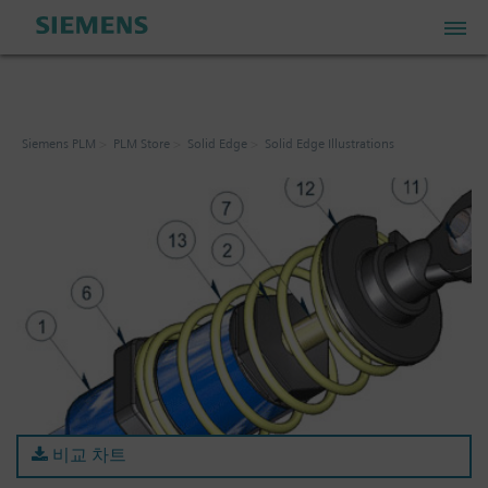
PLM Store
Siemens PLM
PLM Store
Solid Edge
Solid Edge Illustrations
Industrial IoT Store
Industrial Edge Marketplace
Industrial Software Store
내 계정
비교 차트
내 장바구니: 0 항목