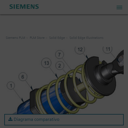
PLM Store
Siemens PLM
PLM Store
Solid Edge
Solid Edge Illustrations
Industrial IoT Store
Industrial Edge Marketplace
Industrial Software Store
Mi cuenta
Diagrama comparativo
Mi carrito: 0 artículos