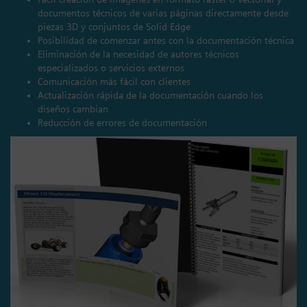
documentos técnicos de varias páginas directamente desde
piezas 3D y conjuntos de Solid Edge
Posibilidad de comenzar antes con la documentación técnica
Eliminación de la necesidad de autores técnicos
especializados o servicios externos
Comunicación más fácil con clientes
Actualización rápida de la documentación cuando los
diseños cambian
Reducción de errores de documentación