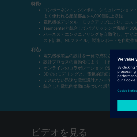
特長:
コンポーネント、シンボル、シミュレーション
よく使われる産業部品を4,000個以上収録
電気機械デジタル・モックアップにより、コス
Teamcenterと統合してパブリッシング機能とB
ハーネス・エンジニアリングを自動化し、すぐに
スト計算、NCファイル、製造レポートを自動作
利点:
電気機械製品の設計を一発で成功させる
設計プロセスの自動化により、手作業を削減し
オンラインのコラボレーションで生産性向上
3Dでのモデリングと、電気的詳細に関してコラ
ミスのない迅速な電気設計とハーネス設計を実
統合した電気的挙動に基づいて設計を検証
ビデオを見る