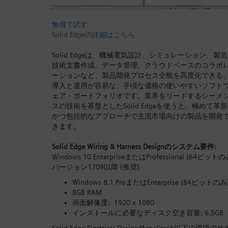
無償で試す
Solid Edgeの詳細はこちら
Solid Edgeは、機械電気設計、シミュレーション、製
技術文書作成、データ管理、クラウドベースのコラボ
ーションなど、製品開発プロセス全般を高度化できる
導入と運用が容易な、手頃な価格の使いやすいソフト
ェア・ポートフォリオです。業界をリードするシーメ
スの技術を基盤としたSolid Edgeを使うと、極めて革
かつ包括的なアプローチで主流市場向けの製品を開発
きます。
Solid Edge Wiring & Harness Designのシステム要件:
Windows 10 EnterpriseまたはProfessional (64ビットの
バージョン1709以降 (推奨)
Windows 8.1 ProまたはEnterprise (64ビットのみ
8GB RAM
画面解像度: 1920 x 1080
インストールに必要なディスク空き容量: 6.5GB