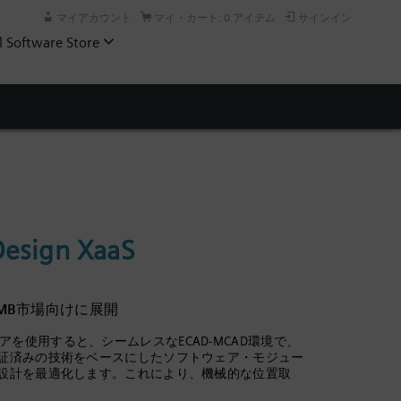
マイアカウント
マイ・カート: 0 アイテム
サインイン
l Software Store
Design XaaS
をSMB市場向けに展開
gnソフトウェアを使用すると、シームレスなECAD-MCAD環境で、
証済みの技術をベースにしたソフトウェア・モジュー
設計を最適化します。これにより、機械的な位置取