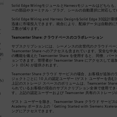
Solid Edge WiringモジュールとHarnessモジュール
ーの部品やターミナル・プラグ、シールの自動選択に対応して
Solid Edge Wiring and Harness DesignをSolid
迅速に市場投入できます。統合により、配線データは自動的にSolid E
造、
工数が減ります。
レ
Teamcenter Share: クラウドベースのコラボレーション
、
ウ
サブスクリプションには、シーメンスの次世代のクラウドベー
ン
Teamcenter Share へのアクセスも含まれています。安
新的
の機能を備えた Teamcenter Share を使用すると、同
で
ョンできます。管理者が Teamcenter Share にアクセスして追加
ント (ECA) が提供されます。
Teamcenter Share クラウド サービスの場合、お客様
ジェクトごとに 10 人の認定ユーザー (ゲスト ユーザーを含む) とい
み)
上記のストレージ スペースのボリュームは、Teamcenter S
られているお客様の現在のサブスクリプション全体で使用できる 
す。上記の認定ユーザーおよび Teamcenter 共有のスト
)
ゲスト ユーザーを除き、Teamcenter Share クラウド サービスの
Academy ポータル上の「Getting Started with Siemens Xce
ングにアクセスできます。