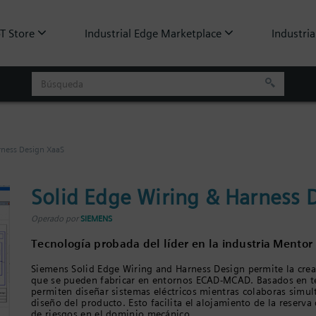
oT Store
Industrial Edge Marketplace
Industria
rness Design XaaS
Solid Edge Wiring & Harness 
Operado por
SIEMENS
Tecnología probada del líder en la industria Mento
Siemens Solid Edge Wiring and Harness Design permite la crea
que se pueden fabricar en entornos ECAD-MCAD. Basados en t
permiten diseñar sistemas eléctricos mientras colaboras simu
diseño del producto. Esto facilita el alojamiento de la reserva
de riesgos en el dominio mecánico.