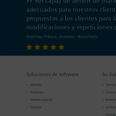
Ser capaz de definir de man
adecuados para nuestros client
propuestas a los clientes para 
modificaciones y repeticiones
Mathieu Fresco, director, WashTech
Soluciones de software
Su éxi
Sectores
Servici
Productos
Comun
Obtener soporte
Eventos
Comprar
La docu
Formac