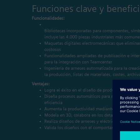
Funciones clave y benefic
Funcionalidades:
Bibliotecas incorporadas para componentes, sím
incluye las 4.000 piezas industriales más comune
Maquetas digitales electromecánicas que elimina
costosos
Funcionalidades ampliadas de publicación e inter
para la integración con Teamcenter
Ingeniería de arneses automatizada para la creaci
la producción, listas de materiales, costes, archi
Ventajas:
Logra el éxito en el diseño de producto electrom
Diseña procesos automáticos para reducir las tar
eficiencia
Aumenta la productividad mediante la colaboraci
Modela en 3D, colabora en los detalles eléctricos
Realiza diseños de arneses y eléctricos sin errore
Valida los diseños con el comportamiento eléctri