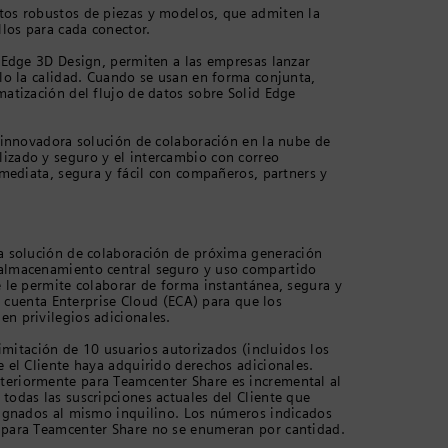
tos robustos de piezas y modelos, que admiten la
llos para cada conector.
 Edge 3D Design, permiten a las empresas lanzar
lo la calidad. Cuando se usan en forma conjunta,
atización del flujo de datos sobre Solid Edge
 innovadora solución de colaboración en la nube de
izado y seguro y el intercambio con correo
nmediata, segura y fácil con compañeros, partners y
a solución de colaboración de próxima generación
 almacenamiento central seguro y uso compartido
 le permite colaborar de forma instantánea, segura y
a cuenta Enterprise Cloud (ECA) para que los
n privilegios adicionales.
limitación de 10 usuarios autorizados (incluidos los
 el Cliente haya adquirido derechos adicionales.
eriormente para Teamcenter Share es incremental al
odas las suscripciones actuales del Cliente que
signados al mismo inquilino. Los números indicados
 para Teamcenter Share no se enumeran por cantidad.