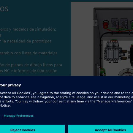
ios
bolos y modelos de simulación;
s
n la necesidad de prototipos
cambio con listas de materiales
ón de planos de dibujo listos para
vos NC e informes de fabricación
ecánico
eas manuales y mejorar la
ón directa online
s y de forma rápida
co integrado