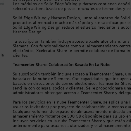
Los módulos de Solid Edge Wiring y Harness contienen depósi
selección automatizada de piezas, enchufes de terminales y se
Solid Edge Wiring y Harness Design, junto al entorno de Solid
productos al mercado mucho más rápido y sin sacrificar por el
Solid Edge Wiring Design reduce el esfuerzo mediante la autom
Harness Design.
Tu suscripción también incluye acceso a Xcelerator Share, una
Siemens. Con funcionalidades como el almacenamiento central
electrónico, Xcelerator Share te permite colaborar de forma i
 la
clientes.
Teamcenter Share: Colaboración Basada En La Nube
Su suscripción también incluye acceso a Teamcenter Share, un
basada en la nube de Siemens. Con capacidades que incluyen
basado en direcciones de correo electrónico, Teamcenter Share
sencilla con colegas, socios y clientes. Se le proporcionará un
administradores obtengan acceso a Teamcenter Share y delegue
Para los servicios en la nube Teamcenter Share, se aplica una 
usuarios invitados) por proyecto de colaboración, a menos que
Cualquier volumen de espacio de almacenamiento indicado ant
almacenamiento flotante de 500 GB disponible para su uso en t
incluyen servicios en la nube Teamcenter Share y que están a
anteriormente para usuarios autorizados y el almacenamiento