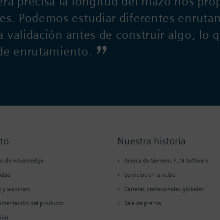
era precisa la longitud del mazo nos pr
es. Podemos estudiar diferentes enruta
la validación antes de construir algo, lo
 de enrutamiento.
to
Nuestra historia
os de Advantedge
Acerca de Siemens PLM Software
idad
Servicios en la nube
 y webinars
Carreras profesionales globales
mentación del producto
Sala de prensa
ión